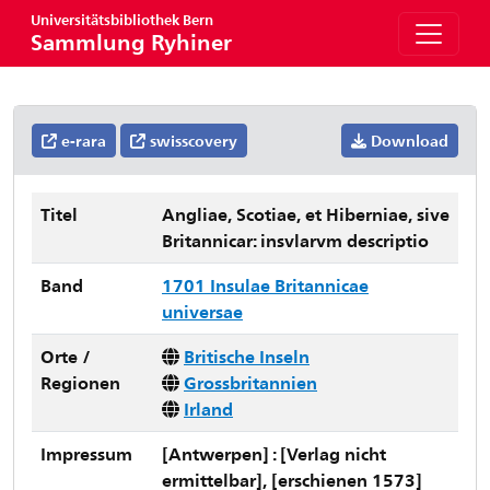
Universitätsbibliothek Bern
Sammlung Ryhiner
e-rara
swisscovery
Download
Titel
Angliae, Scotiae, et Hiberniae, sive
Britannicar: insvlarvm descriptio
Band
1701 Insulae Britannicae
universae
Orte /
Britische Inseln
Regionen
Grossbritannien
Irland
Impressum
[Antwerpen] : [Verlag nicht
ermittelbar], [erschienen 1573]