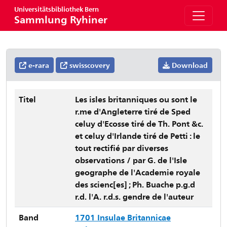
Universitätsbibliothek Bern
Sammlung Ryhiner
e-rara
swisscovery
Download
Titel
Les isles britanniques ou sont le
r.me d'Angleterre tiré de Sped
celuy d'Ecosse tiré de Th. Pont &c.
et celuy d'Irlande tiré de Petti : le
tout rectifié par diverses
observations / par G. de l'Isle
geographe de l'Academie royale
des scienc[es] ; Ph. Buache p.g.d
r.d. l'A. r.d.s. gendre de l'auteur
Band
1701 Insulae Britannicae