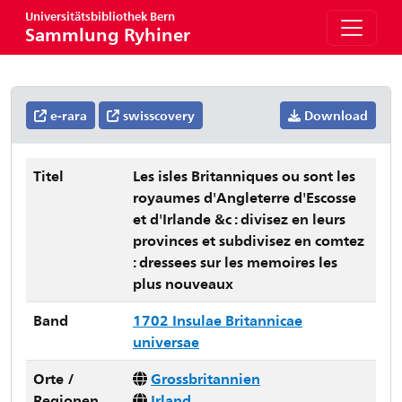
Universitätsbibliothek Bern
Sammlung Ryhiner
e-rara
swisscovery
Download
Titel
Les isles Britanniques ou sont les
royaumes d'Angleterre d'Escosse
et d'Irlande &c : divisez en leurs
provinces et subdivisez en comtez
: dressees sur les memoires les
plus nouveaux
Band
1702 Insulae Britannicae
universae
Orte /
Grossbritannien
Regionen
Irland