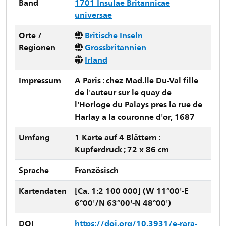
Band
1701 Insulae Britannicae
universae
Orte /
Britische Inseln
Regionen
Grossbritannien
Irland
Impressum
A Paris : chez Mad.lle Du-Val fille
de l'auteur sur le quay de
l'Horloge du Palays pres la rue de
Harlay a la couronne d'or, 1687
Umfang
1 Karte auf 4 Blättern :
Kupferdruck ; 72 x 86 cm
Sprache
Französisch
Kartendaten
[Ca. 1:2 100 000] (W 11°00'-E
6°00'/N 63°00'-N 48°00')
DOI
https://doi.org/10.3931/e-rara-