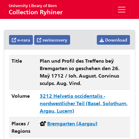
University Library of Bern
Collection Ryhiner
e-rara
swisscovery
Download
Title
Plan und Profil des Treffens beÿ
Bremgarten so geschehen den 26.
Maÿ 1712 / Ioh. August. Corvinus
sculps. Aug. Vind.
Volume
3212 Helvetia occidentalis -
nordwestlicher Teil (Basel, Solothurn,
Argau, Lucern)
Places /
Bremgarten (Aargau)
Regions