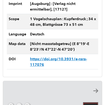
Imprint
[Augsburg] : [Verlag nicht
ermittelbar], [1712?]
Scope
1 Vogelschauplan : Kupferdruck ; 34 x
48 cm, Blattgrösse 73 x 51 cm
Language
Deutsch
Map data
[Nicht massstabgetreu] (E 8°19'-E
8°23'/N 47°22'-N 47°20')
DOI
https://doi.org/10.3931/e-rara-
117076