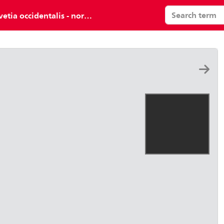
s - nordwestlicher Teil (Basel, Solothurn, Argau, Lucern)