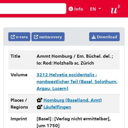
Info
EN
e-rara
swisscovery
Download
Title
Ammt Homburg / Em. Büchel. del. ;
Io: Rod: Holzhalb sc. Zürich
Volume
3212 Helvetia occidentalis -
nordwestlicher Teil (Basel, Solothurn,
Argau, Lucern)
Places /
Homburg (Baselland, Amt)
Regions
Läufelfingen
Imprint
[Basel] : [Verlag nicht ermittelbar],
[um 1750]