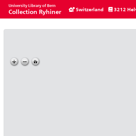
University Library of Bern
Switzerland
3212 Helvetia occidentali
Collection Ryhiner