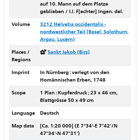
auf 10. Mann auf dem Platze
geblieben / I.I. F[echter] Ingen. del.
Volume
3212 Helvetia occidentalis -
nordwestlicher Teil (Basel, Solothurn,
Argau, Lucern)
Places /
Sankt Jakob (Birs)
Regions
Imprint
In Nürnberg : verlegt von den
Homännischen Erben, 1748
Scope
1 Plan : Kupferdruck ; 23 x 46 cm,
Blattgrösse 50 x 49 cm
Language
Deutsch
Map data
[Ca. 1:20 000] (E 7°34'-E 7°42'/N
47°34'-N 47°31')