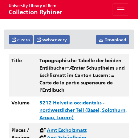
University Library of Bern
Collection Ryhiner
e-rara
swisscovery
Download
Title
Topographische Tabelle der beiden
Entlibucher=Æmter Schupfheim und
Eschlismatt im Canton Lucern : =
Carte de la partie superieure de
l'Entlibuch
Volume
3212 Helvetia occidentalis -
nordwestlicher Teil (Basel, Solothurn,
Argau, Lucern)
Places /
Amt Escholzmatt
Regions
Amt Schüpfheim