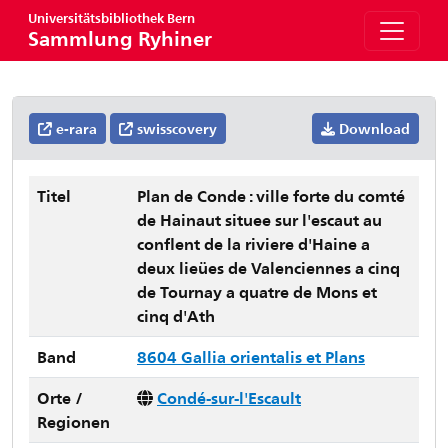
Universitätsbibliothek Bern
Sammlung Ryhiner
e-rara
swisscovery
Download
Titel
Plan de Conde : ville forte du comté
de Hainaut situee sur l'escaut au
conflent de la riviere d'Haine a
deux lieües de Valenciennes a cinq
de Tournay a quatre de Mons et
cinq d'Ath
Band
8604 Gallia orientalis et Plans
Orte /
Condé-sur-l'Escault
Regionen