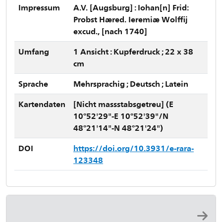
Impressum
A.V. [Augsburg] : Iohan[n] Frid:
Probst Hæred. Ieremiæ Wolffij
excud., [nach 1740]
Umfang
1 Ansicht : Kupferdruck ; 22 x 38
cm
Sprache
Mehrsprachig ; Deutsch ; Latein
Kartendaten
[Nicht massstabsgetreu] (E
10°52'29"-E 10°52'39"/N
48°21'14"-N 48°21'24")
DOI
https://doi.org/10.3931/e-rara-
123348