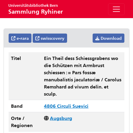
Universitätsbibliothek Bern
Sammlung Ryhiner
e-rara
swisscovery
Download
Titel
Ein Theil dess Schiessgrabens wo
die Schützen mit Armbrust
schiessen : = Pars fossæ
manubalistis jaculatoriæ / Carolus
Remshard ad vivum delin. et
sculp.
Band
4806 Circuli Suevici
Orte /
Augsburg
Regionen