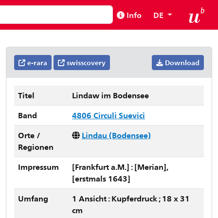
Info
DE
e-rara
swisscovery
Download
Titel
Lindaw im Bodensee
Band
4806 Circuli Suevici
Orte /
Lindau (Bodensee)
Regionen
Impressum
[Frankfurt a.M.] : [Merian],
[erstmals 1643]
Umfang
1 Ansicht : Kupferdruck ; 18 x 31
cm