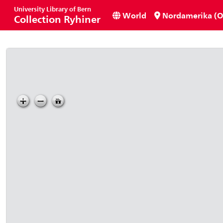
University Library of Bern
World
Nordamerika (O
Collection Ryhiner