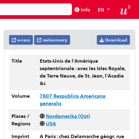
Info
EN
e-rara
swisscovery
Download
Title
Etats-Unis de l'Amérique
septentrionale : avec les Isles Royale,
de Terre Neuve, de St. Jean, l'Acadie
&c
Volume
7807 Respublica Americana
generalis
Places /
Nordamerika (Ost)
Regions
USA
Imprint
A Paris : chez Delamarche géogr. rue