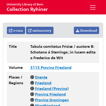
University Library of Bern
Collection Ryhiner
e-rara
swisscovery
Download
Title
Tabula comitatus Frisiæ / auctore B:
Schotano á Sterringa ; in lucem edita
a Frederico de Wit
Volume
3115 Provinz Friesland
Places /
Drente
Regions
Friesland
Friesland (Provinz)
Provinz Friesland
Provinz Groningen
Westfriesland