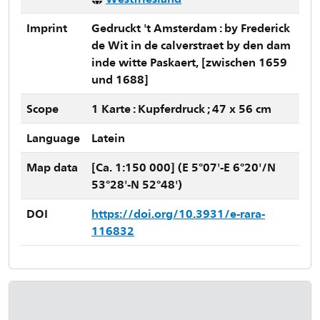
Imprint
Gedruckt 't Amsterdam : by Frederick
de Wit in de calverstraet by den dam
inde witte Paskaert, [zwischen 1659
und 1688]
Scope
1 Karte : Kupferdruck ; 47 x 56 cm
Language
Latein
Map data
[Ca. 1:150 000] (E 5°07'-E 6°20'/N
53°28'-N 52°48')
DOI
https://doi.org/10.3931/e-rara-
116832