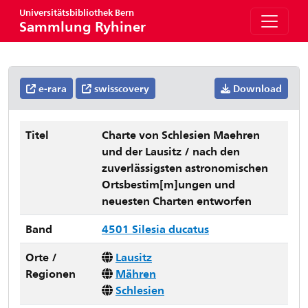
Universitätsbibliothek Bern
Sammlung Ryhiner
e-rara
swisscovery
Download
Titel
Charte von Schlesien Maehren
und der Lausitz / nach den
zuverlässigsten astronomischen
Ortsbestim[m]ungen und
neuesten Charten entworfen
Band
4501 Silesia ducatus
Orte /
Lausitz
Regionen
Mähren
Schlesien