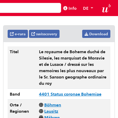
Info
DE
e-rara
swisscovery
Download
Titel
Le royaume de Boheme duché de
Silesie, les marquisat de Moravie
et de Lusace / dressé sur les
memoires les plus nouveaux par
le Sr. Sanson geographe ordinaire
du roy
Band
4401 Status coronae Bohemiae
Orte /
Böhmen
Regionen
Lausitz
Mähren