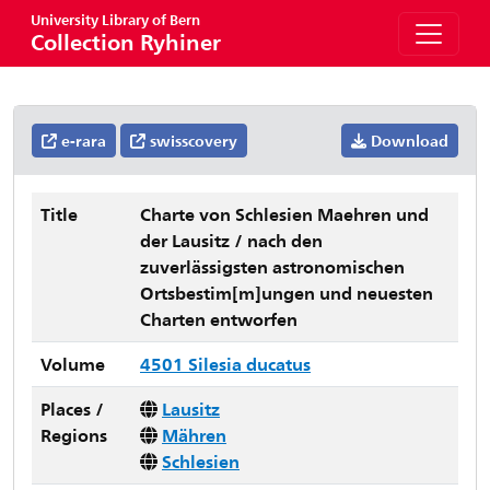
University Library of Bern
Collection Ryhiner
e-rara
swisscovery
Download
Title
Charte von Schlesien Maehren und
der Lausitz / nach den
zuverlässigsten astronomischen
Ortsbestim[m]ungen und neuesten
Charten entworfen
Volume
4501 Silesia ducatus
Places /
Lausitz
Regions
Mähren
Schlesien