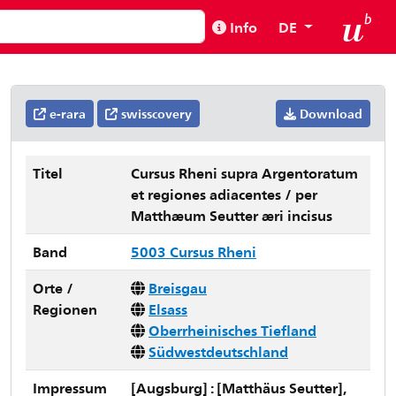
Info
DE
e-rara
swisscovery
Download
Titel
Cursus Rheni supra Argentoratum
et regiones adiacentes / per
Matthæum Seutter æri incisus
Band
5003 Cursus Rheni
Orte /
Breisgau
Regionen
Elsass
Oberrheinisches Tiefland
Südwestdeutschland
Impressum
[Augsburg] : [Matthäus Seutter],