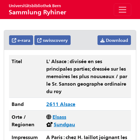
Universitätsbibliothek Bern
Sammlung Ryhiner
e-rara
swisscovery
Download
Titel
L' Alsace : divisée en ses
principales parties; dressée sur les
memoires les plus nouueaux / par
le Sr. Sanson geographe ordinaire
du roy
Band
2611 Alsace
Orte /
Elsass
Regionen
Sundgau
Impressum
A Paris : chez H. Iaillot joignant les