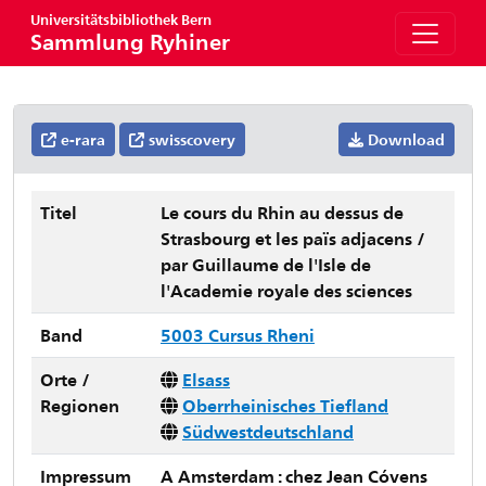
Universitätsbibliothek Bern
Sammlung Ryhiner
e-rara
swisscovery
Download
Titel
Le cours du Rhin au dessus de
Strasbourg et les païs adjacens /
par Guillaume de l'Isle de
l'Academie royale des sciences
Band
5003 Cursus Rheni
Orte /
Elsass
Regionen
Oberrheinisches Tiefland
Südwestdeutschland
Impressum
A Amsterdam : chez Jean Cóvens