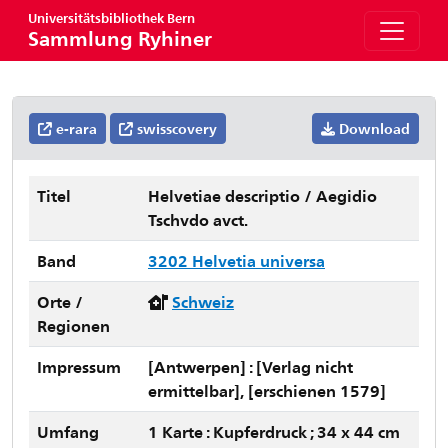
Universitätsbibliothek Bern
Sammlung Ryhiner
e-rara
swisscovery
Download
Titel
Helvetiae descriptio / Aegidio
Tschvdo avct.
Band
3202 Helvetia universa
Orte /
Schweiz
Regionen
Impressum
[Antwerpen] : [Verlag nicht
ermittelbar], [erschienen 1579]
Umfang
1 Karte : Kupferdruck ; 34 x 44 cm