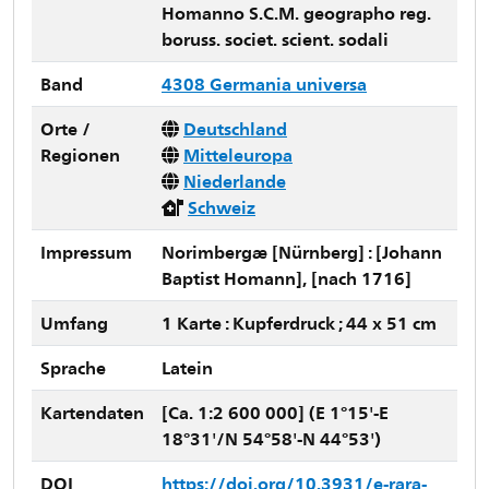
Homanno S.C.M. geographo reg.
boruss. societ. scient. sodali
Band
4308 Germania universa
Orte /
Deutschland
Regionen
Mitteleuropa
Niederlande
Schweiz
Impressum
Norimbergæ [Nürnberg] : [Johann
Baptist Homann], [nach 1716]
Umfang
1 Karte : Kupferdruck ; 44 x 51 cm
Sprache
Latein
Kartendaten
[Ca. 1:2 600 000] (E 1°15'-E
18°31'/N 54°58'-N 44°53')
DOI
https://doi.org/10.3931/e-rara-