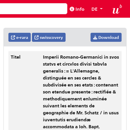
Info
DE
e-rara
swisscovery
Download
Titel
Imperii Romano-Germanici in svos
statvs et circvlos divisi tabvla
generalis : = L'Allemagne,
distinguée en ses cercles &
subdivisée en ses etats : contenant
son etendue presente : rectifiée &
methodiquement enluminée
suivant les elements de
geographie de Mr. Schatz / in usus
iuventutis erudiendæ
accommodata a Ioh. Bapt.