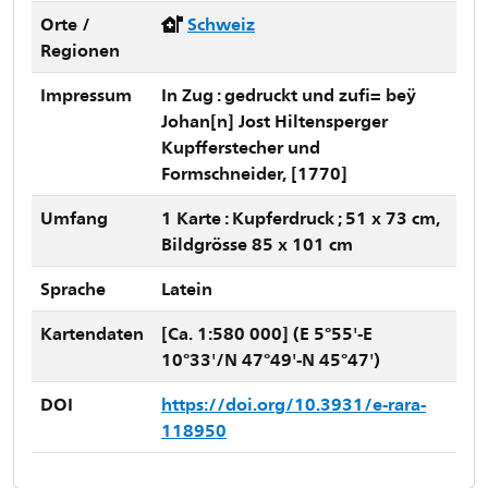
Orte /
Schweiz
Regionen
Impressum
In Zug : gedruckt und zufi= beÿ
Johan[n] Jost Hiltensperger
Kupfferstecher und
Formschneider, [1770]
Umfang
1 Karte : Kupferdruck ; 51 x 73 cm,
Bildgrösse 85 x 101 cm
Sprache
Latein
Kartendaten
[Ca. 1:580 000] (E 5°55'-E
10°33'/N 47°49'-N 45°47')
DOI
https://doi.org/10.3931/e-rara-
118950