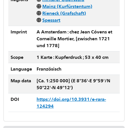
Mainz (Kurfürstentum)
Rieneck (Grafschaft)
Spessart
Imprint
A Amsterdam : chez Jean Cóvens et
Corneille Mortier, [zwischen 1721
und 1778]
Scope
1 Karte : Kupferdruck ; 53 x 40 cm
Language
Französisch
Map data
[Ca. 1:250 000] (E 8°36'-E 9°59'/N
50°22'-N 49°12')
DOI
https://doi.org/10.3931/e-rara-
124294