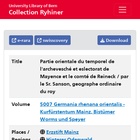
University Library of Bern
Collection Ryhiner
e-rara
swisscovery
Download
Title
Partie orientale du temporel de
l'archevesché et eslectorat de
Mayence et le comté de Reineck / par
le Sr. Sanson, geographe ordinaire
du roy
Volume
5007 Germania rhenana orientalis -
Kurfürstentum Mainz, Bistümer
Worms und Speyer
Places /
Erzstift Mainz
Regions
Hinterer Odenwald