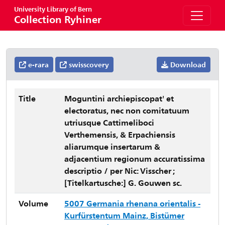
University Library of Bern
Collection Ryhiner
e-rara
swisscovery
Download
Title
Moguntini archiepiscopat' et
electoratus, nec non comitatuum
utriusque Cattimeliboci
Verthemensis, & Erpachiensis
aliarumque insertarum &
adjacentium regionum accuratissima
descriptio / per Nic: Visscher ;
[Titelkartusche:] G. Gouwen sc.
Volume
5007 Germania rhenana orientalis -
Kurfürstentum Mainz, Bistümer