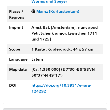
Worms und Speyer
Places /
Mainz (Kurfürstentum)
Regions
Imprint
Amst: Bat: [Amsterdam] : nunc apud
Petr: Schenk iunior, [zwischen 1711
und 1725]
Scope
1 Karte : Kupferdruck ; 44 x 57 cm
Language
Latein
Map data
[Ca. 1:350 000] (E 7°30'-E 9°58'/N
50°37'-N 49°17')
DOI
https://doi.org/10.3931/e-rara-
124292