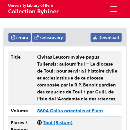
University Library of Bern
Collection Ryhiner
e-rara
swisscovery
Download
Title
Civitas Leucorum sive pagus
Tullensis : aujourd'hui = Le diocese
de Toul : pour servir a l'histoire civile
et ecclesiastique de ce diocese
composée par le R P. Benoit gardien
des capucins de Toul / par Guill. de
l'Isle de l'Academie r.le des sciences
Volume
8604 Gallia orientalis et Plans
Places /
Toul (Bistum)
Regions