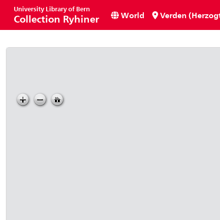
University Library of Bern
World
Verden (Herzog
Collection Ryhiner