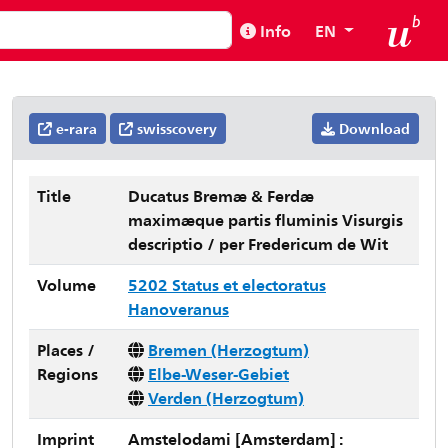
Info
EN
e-rara
swisscovery
Download
Title
Ducatus Bremæ & Ferdæ
maximæque partis fluminis Visurgis
descriptio / per Fredericum de Wit
Volume
5202 Status et electoratus
Hanoveranus
Places /
Bremen (Herzogtum)
Regions
Elbe-Weser-Gebiet
Verden (Herzogtum)
Imprint
Amstelodami [Amsterdam] :