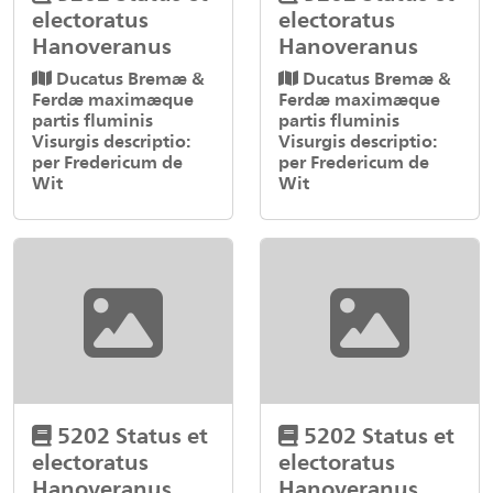
electoratus
electoratus
Hanoveranus
Hanoveranus
Ducatus Bremæ &
Ducatus Bremæ &
Ferdæ maximæque
Ferdæ maximæque
partis fluminis
partis fluminis
Visurgis descriptio:
Visurgis descriptio:
per Fredericum de
per Fredericum de
Wit
Wit
5202 Status et
5202 Status et
electoratus
electoratus
Hanoveranus
Hanoveranus