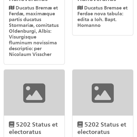
Ducatus Bremæ et
Ducatus Bremae et
Ferdæ, maximæque
Ferdae nova tabula:
partis ducatus
edita a Ioh. Bapt.
Stormariæ, comitatus
Homanno
Oldenburgi, Albis:
Visurgisque
fluminum novissima
descriptio: per
Nicolaum Visscher
5202 Status et
5202 Status et
electoratus
electoratus