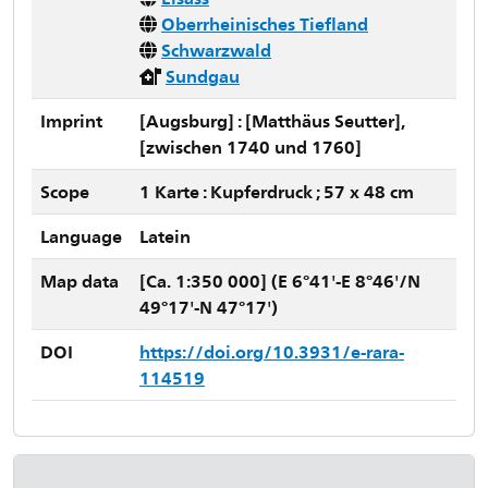
Oberrheinisches Tiefland
Schwarzwald
Sundgau
Imprint
[Augsburg] : [Matthäus Seutter],
[zwischen 1740 und 1760]
Scope
1 Karte : Kupferdruck ; 57 x 48 cm
Language
Latein
Map data
[Ca. 1:350 000] (E 6°41'-E 8°46'/N
49°17'-N 47°17')
DOI
https://doi.org/10.3931/e-rara-
114519