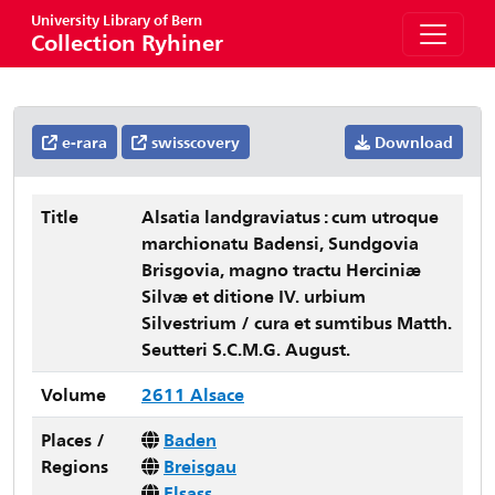
University Library of Bern
Collection Ryhiner
e-rara
swisscovery
Download
Title
Alsatia landgraviatus : cum utroque
marchionatu Badensi, Sundgovia
Brisgovia, magno tractu Herciniæ
Silvæ et ditione IV. urbium
Silvestrium / cura et sumtibus Matth.
Seutteri S.C.M.G. August.
Volume
2611 Alsace
Places /
Baden
Regions
Breisgau
Elsass