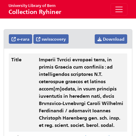
University Library of Bern
Collection Ryhiner
e-rara
swisscovery
Download
Title
Imperii Tvrcici evropaei terra, in
primis Graecia cum confiniis : ad
intelligendos scriptores N.T.
ceterospue graecos et latinos
accom[m]odata, in vsum principis
iuventutis in heredem nati, dvcis
Brvnsvico-Lvnebvrgi Caroli Wilhelmi
Ferdinandi / adornavit Ioannes
Christoph Harenberg gen. sch. insp.
et reg. scient. societ. berol. sodal.