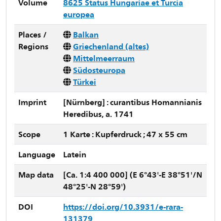
Volume
8625 Status Hungariae et Turcia
europea
Places /
Balkan
Regions
Griechenland (altes)
Mittelmeerraum
Südosteuropa
Türkei
Imprint
[Nürnberg] : curantibus Homannianis
Heredibus, a. 1741
Scope
1 Karte : Kupferdruck ; 47 x 55 cm
Language
Latein
Map data
[Ca. 1:4 400 000] (E 6°43'-E 38°51'/N
48°25'-N 28°59')
DOI
https://doi.org/10.3931/e-rara-
131379