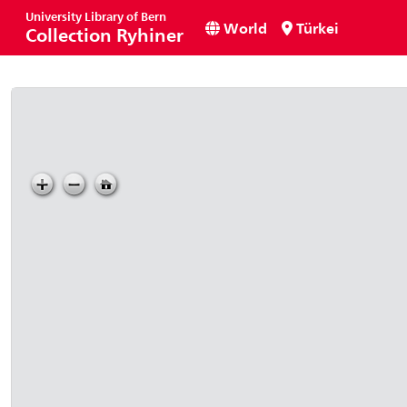
University Library of Bern
World
Türkei
Collection Ryhiner