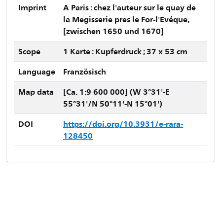
Imprint
A Paris : chez l'auteur sur le quay de
la Megisserie pres le For-l'Evéque,
[zwischen 1650 und 1670]
Scope
1 Karte : Kupferdruck ; 37 x 53 cm
Language
Französisch
Map data
[Ca. 1:9 600 000] (W 3°31'-E
55°31'/N 50°11'-N 15°01')
DOI
https://doi.org/10.3931/e-rara-
128450