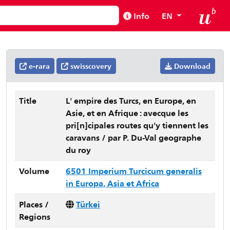
Info
EN
e-rara
swisscovery
Download
Title
L' empire des Turcs, en Europe, en
Asie, et en Afrique : avecque les
pri[n]cipales routes qu'y tiennent les
caravans / par P. Du-Val geographe
du roy
Volume
6501 Imperium Turcicum generalis
in Europa, Asia et Africa
Places /
Türkei
Regions