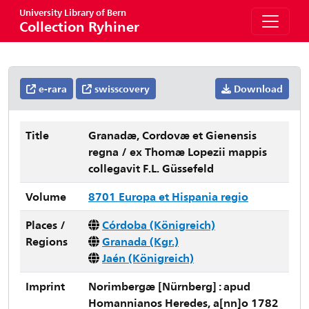
University Library of Bern
Collection Ryhiner
e-rara
swisscovery
Download
Title
Granadæ, Cordovæ et Gienensis
regna / ex Thomæ Lopezii mappis
collegavit F.L. Güssefeld
Volume
8701 Europa et Hispania regio
Places /
Córdoba (Königreich)
Regions
Granada (Kgr.)
Jaén (Königreich)
Imprint
Norimbergæ [Nürnberg] : apud
Homannianos Heredes, a[nn]o 1782