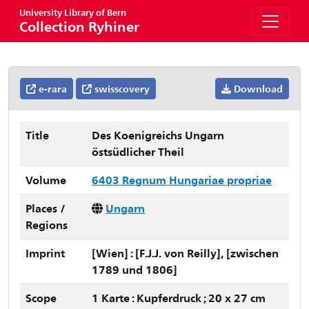
University Library of Bern
Collection Ryhiner
e-rara
swisscovery
Download
Title
Des Koenigreichs Ungarn
östsüdlicher Theil
Volume
6403 Regnum Hungariae propriae
Places /
Ungarn
Regions
Imprint
[Wien] : [F.J.J. von Reilly], [zwischen
1789 und 1806]
Scope
1 Karte : Kupferdruck ; 20 x 27 cm