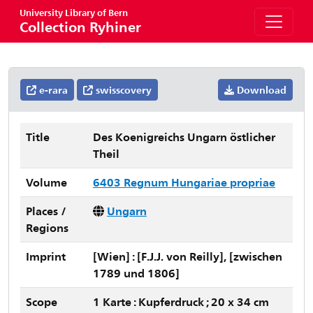
University Library of Bern
Collection Ryhiner
e-rara
swisscovery
Download
Title
Des Koenigreichs Ungarn östlicher
Theil
Volume
6403 Regnum Hungariae propriae
Places /
Ungarn
Regions
Imprint
[Wien] : [F.J.J. von Reilly], [zwischen
1789 und 1806]
Scope
1 Karte : Kupferdruck ; 20 x 34 cm