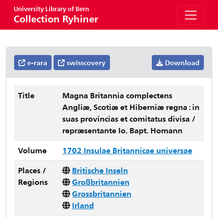
University Library of Bern
Collection Ryhiner
e-rara
swisscovery
Download
Title
Magna Britannia complectens
Angliæ, Scotiæ et Hiberniæ regna : in
suas provincias et comitatus divisa /
repræsentante Io. Bapt. Homann
Volume
1702 Insulae Britannicae universae
Places /
Britische Inseln
Regions
Großbritannien
Grossbritannien
Irland