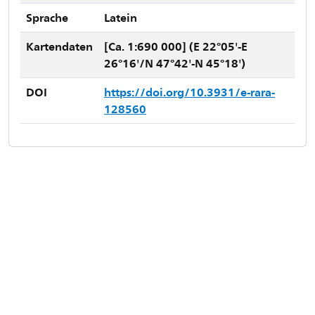
Sprache
Latein
Kartendaten
[Ca. 1:690 000] (E 22°05'-E
26°16'/N 47°42'-N 45°18')
DOI
https://doi.org/10.3931/e-rara-
128560