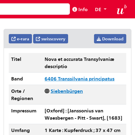
Info
DE
e-rara
swisscovery
Download
Titel
Nova et accurata Transylvaniæ
descriptio
Band
6406 Transsilvania principatus
Orte /
Siebenbürgen
Regionen
Impressum
[Oxford] : [Janssonius van
Waesbergen - Pitt - Swart], [1683]
Umfang
1 Karte : Kupferdruck ; 37 x 47 cm