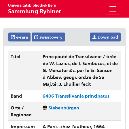
Universitätsbibliothek Bern
Sammlung Ryhiner
e-rara
swisscovery
Download
Titel
Principauté de Transilvanie / tirée
de W. Lazius, de I. Sambucus, et de
G. Mercator &c. par le Sr. Sanson
d'Abbev. geogr. ord.re de Sa
Maj.té ; J. Lhuilier fecit
Band
6406 Transsilvania principatus
Orte /
Siebenbürgen
Regionen
Impressum
A Paris : chez l'autheur, 1664