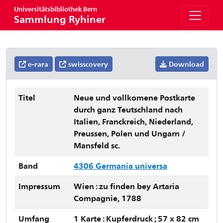
Universitätsbibliothek Bern
Sammlung Ryhiner
e-rara
swisscovery
Download
Titel
Neue und vollkomene Postkarte
durch ganz Teutschland nach
Italien, Franckreich, Niederland,
Preussen, Polen und Ungarn /
Mansfeld sc.
Band
4306 Germania universa
Impressum
Wien : zu finden bey Artaria
Compagnie, 1788
Umfang
1 Karte : Kupferdruck ; 57 x 82 cm