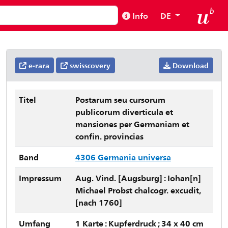
Info
DE
e-rara
swisscovery
Download
Titel
Postarum seu cursorum
publicorum diverticula et
mansiones per Germaniam et
confin. provincias
Band
4306 Germania universa
Impressum
Aug. Vind. [Augsburg] : Iohan[n]
Michael Probst chalcogr. excudit,
[nach 1760]
Umfang
1 Karte : Kupferdruck ; 34 x 40 cm