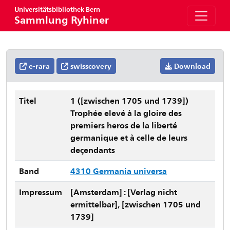
Universitätsbibliothek Bern
Sammlung Ryhiner
e-rara
swisscovery
Download
Titel
1 ([zwischen 1705 und 1739])
Trophée elevé à la gloire des
premiers heros de la liberté
germanique et à celle de leurs
deçendants
Band
4310 Germania universa
Impressum
[Amsterdam] : [Verlag nicht
ermittelbar], [zwischen 1705 und
1739]