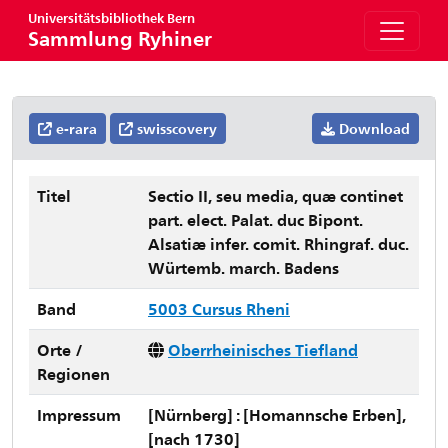
Universitätsbibliothek Bern
Sammlung Ryhiner
e-rara
swisscovery
Download
Titel
Sectio II, seu media, quæ continet
part. elect. Palat. duc Bipont.
Alsatiæ infer. comit. Rhingraf. duc.
Würtemb. march. Badens
Band
5003 Cursus Rheni
Orte /
Oberrheinisches Tiefland
Regionen
Impressum
[Nürnberg] : [Homannsche Erben],
[nach 1730]