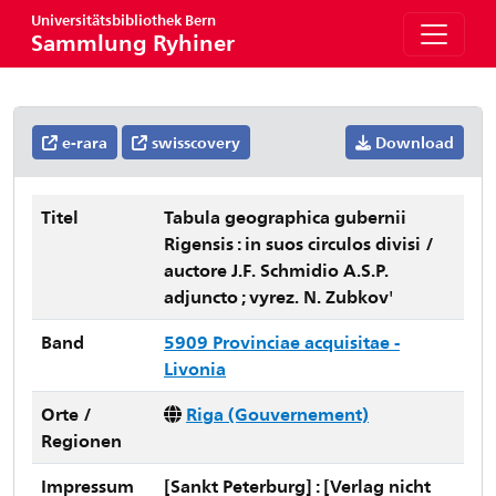
Universitätsbibliothek Bern
Sammlung Ryhiner
e-rara
swisscovery
Download
Titel
Tabula geographica gubernii
Rigensis : in suos circulos divisi /
auctore J.F. Schmidio A.S.P.
adjuncto ; vyrez. N. Zubkov'
Band
5909 Provinciae acquisitae -
Livonia
Orte /
Riga (Gouvernement)
Regionen
Impressum
[Sankt Peterburg] : [Verlag nicht