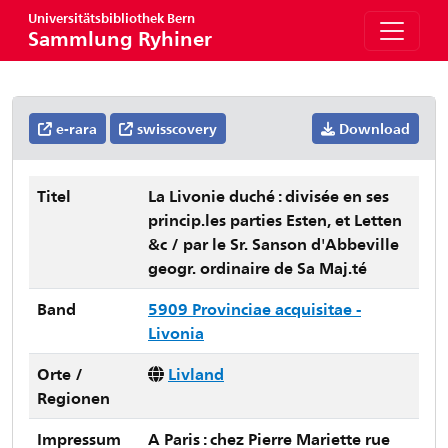
Universitätsbibliothek Bern
Sammlung Ryhiner
e-rara
swisscovery
Download
Titel
La Livonie duché : divisée en ses
princip.les parties Esten, et Letten
&c / par le Sr. Sanson d'Abbeville
geogr. ordinaire de Sa Maj.té
Band
5909 Provinciae acquisitae -
Livonia
Orte /
Livland
Regionen
Impressum
A Paris : chez Pierre Mariette rue