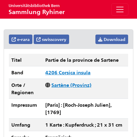
Universitätsbibliothek Bern
Sammlung Ryhiner
e-rara
swisscovery
Download
Titel
Partie de la province de Sartene
Band
4206 Corsica insula
Orte /
Sartène (Provinz)
Regionen
Impressum
[Paris] : [Roch-Joseph Julien],
[1769]
Umfang
1 Karte : Kupferdruck ; 21 x 31 cm