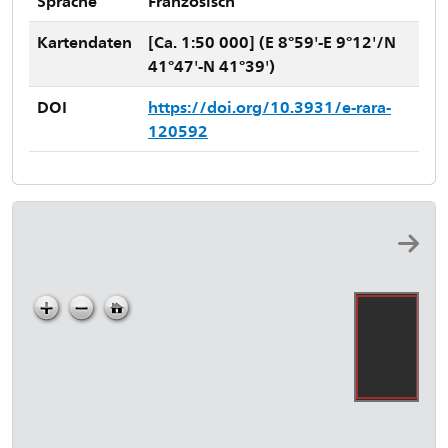
Sprache
Französisch
Kartendaten
[Ca. 1:50 000] (E 8°59'-E 9°12'/N
41°47'-N 41°39')
DOI
https://doi.org/10.3931/e-rara-
120592