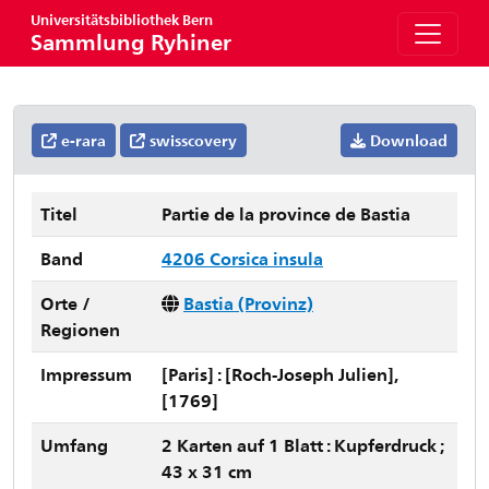
Universitätsbibliothek Bern
Sammlung Ryhiner
e-rara
swisscovery
Download
Titel
Partie de la province de Bastia
Band
4206 Corsica insula
Orte /
Bastia (Provinz)
Regionen
Impressum
[Paris] : [Roch-Joseph Julien],
[1769]
Umfang
2 Karten auf 1 Blatt : Kupferdruck ;
43 x 31 cm