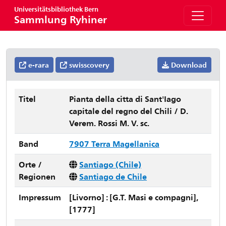
Universitätsbibliothek Bern
Sammlung Ryhiner
e-rara
swisscovery
Download
Titel
Pianta della citta di Sant'Iago
capitale del regno del Chili / D.
Verem. Rossi M. V. sc.
Band
7907 Terra Magellanica
Orte /
Santiago (Chile)
Regionen
Santiago de Chile
Impressum
[Livorno] : [G.T. Masi e compagni],
[1777]