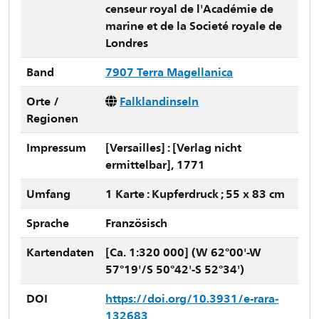
censeur royal de l'Académie de
marine et de la Societé royale de
Londres
Band
7907 Terra Magellanica
Orte /
Falklandinseln
Regionen
Impressum
[Versailles] : [Verlag nicht
ermittelbar], 1771
Umfang
1 Karte : Kupferdruck ; 55 x 83 cm
Sprache
Französisch
Kartendaten
[Ca. 1:320 000] (W 62°00'-W
57°19'/S 50°42'-S 52°34')
DOI
https://doi.org/10.3931/e-rara-
132683