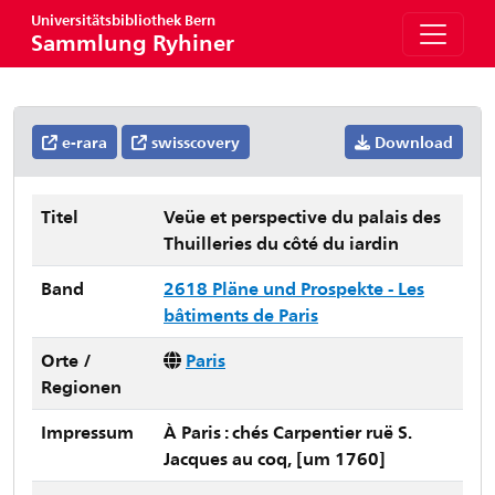
Universitätsbibliothek Bern
Sammlung Ryhiner
e-rara
swisscovery
Download
Titel
Veüe et perspective du palais des
Thuilleries du côté du iardin
Band
2618 Pläne und Prospekte - Les
bâtiments de Paris
Orte /
Paris
Regionen
Impressum
À Paris : chés Carpentier ruë S.
Jacques au coq, [um 1760]