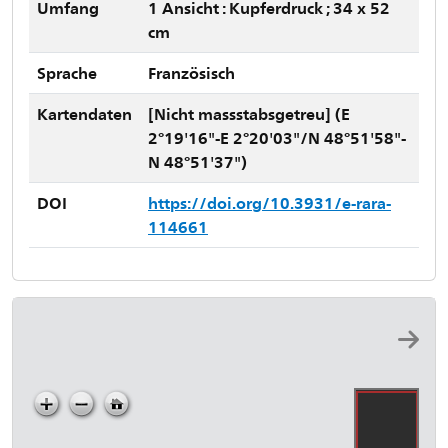
Umfang
1 Ansicht : Kupferdruck ; 34 x 52
cm
Sprache
Französisch
Kartendaten
[Nicht massstabsgetreu] (E
2°19'16"-E 2°20'03"/N 48°51'58"-
N 48°51'37")
DOI
https://doi.org/10.3931/e-rara-
114661