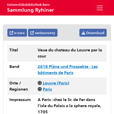
Universitätsbibliothek Bern
Sammlung Ryhiner
e-rara
swisscovery
Download
Titel
Veue du chateau du Louvre par la
cour
Band
2618 Pläne und Prospekte - Les
bâtiments de Paris
Orte /
Louvre (Paris)
Regionen
Paris
Impressum
A Paris : chez le Sr. de Fer dans
l'isle du Palais a la sphere royale,
1705