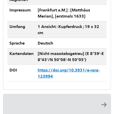
Impressum
[Frankfurt a.M.] : [Matthäus
Merian], [erstmals 1633]
Umfang
1 Ansicht : Kupferdruck ; 19 x 32
cm
Sprache
Deutsch
Kartendaten
[Nicht massstabsgetreu] (E 8°39'-E
8°43'/N 50°08'-N 50°05')
DOI
https://doi.org/10.3931/e-rara-
123994