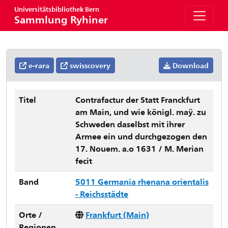
Universitätsbibliothek Bern
Sammlung Ryhiner
e-rara
swisscovery
Download
Titel
Contrafactur der Statt Franckfurt
am Main, und wie königl. maÿ. zu
Schweden daselbst mit ihrer
Armee ein und durchgezogen den
17. Nouem. a.o 1631 / M. Merian
fecit
Band
5011 Germania rhenana orientalis
- Reichsstädte
Orte /
Frankfurt (Main)
Regionen