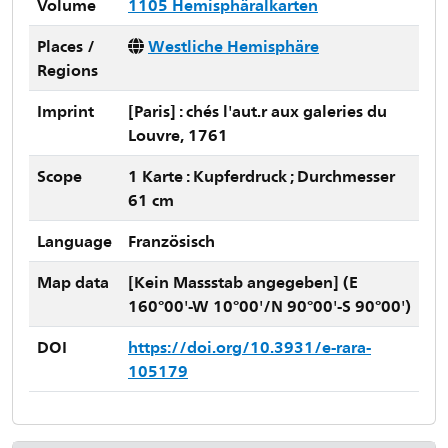
Volume
1105 Hemisphäralkarten
Places /
Westliche Hemisphäre
Regions
Imprint
[Paris] : chés l'aut.r aux galeries du
Louvre, 1761
Scope
1 Karte : Kupferdruck ; Durchmesser
61 cm
Language
Französisch
Map data
[Kein Massstab angegeben] (E
160°00'-W 10°00'/N 90°00'-S 90°00')
DOI
https://doi.org/10.3931/e-rara-
105179